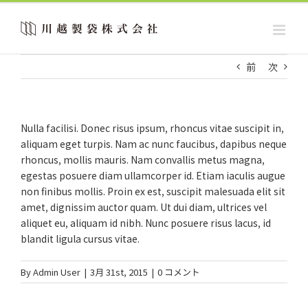
Skip
to
content
前
次
Nulla facilisi. Donec risus ipsum, rhoncus vitae suscipit in,
aliquam eget turpis. Nam ac nunc faucibus, dapibus neque
rhoncus, mollis mauris. Nam convallis metus magna,
egestas posuere diam ullamcorper id. Etiam iaculis augue
non finibus mollis. Proin ex est, suscipit malesuada elit sit
amet, dignissim auctor quam. Ut dui diam, ultrices vel
aliquet eu, aliquam id nibh. Nunc posuere risus lacus, id
blandit ligula cursus vitae.
By
Admin User
|
3月 31st, 2015
|
0 コメント