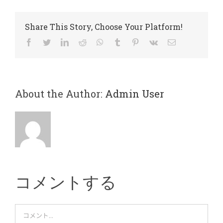
Share This Story, Choose Your Platform!
Facebook
Twitter
LinkedIn
Reddit
WhatsApp
Tumblr
Pinterest
Vk
電
子
メ
ー
ル
About the Author:
Admin User
コメントする
Comment