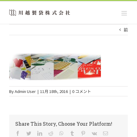
Skip
to
content
前
By
Admin User
|
11月 18th, 2016
|
0 コメント
Share This Story, Choose Your Platform!
Facebook
Twitter
LinkedIn
Reddit
WhatsApp
Tumblr
Pinterest
Vk
電