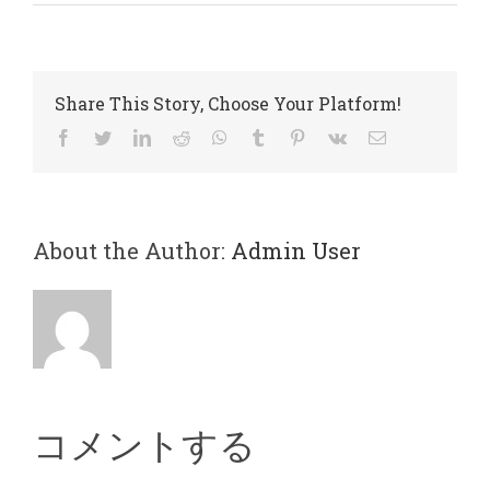
Share This Story, Choose Your Platform!
Facebook
Twitter
LinkedIn
Reddit
WhatsApp
Tumblr
Pinterest
Vk
電
子
メ
ー
ル
About the Author:
Admin User
コメントする