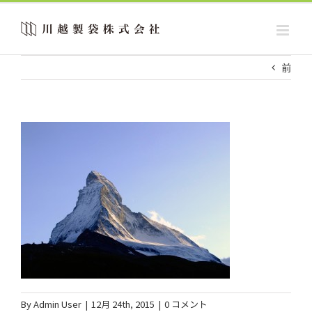
Skip
to
content
前
By
Admin User
|
12月 24th, 2015
|
0 コメント