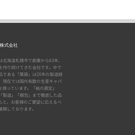
株式会社
は北海道札幌市で創業から63年、
を作り続けてきた会社です。中で
品である「薬袋」は20年の製造経
、現在では国内有数の生産キャパ
を誇っています。「紙の選定」
「製造」「梱包」まで徹底した品
もと、お客様のご要望に応えるべ
展開しております。