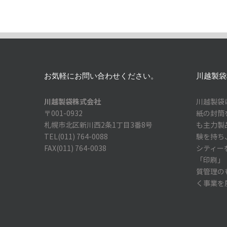
お気軽にお問い合わせください。
川越製袋
川越製袋株式会社
川越製袋
〒001-0932
紙の封筒
札幌市北区新川西2条1丁目3番8号
も主力製
TEL(011) 764-0088
験を持ち
FAX(011) 764-0038
シティー
「印刷」
質管理の
く事業を